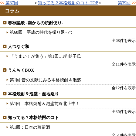
第37回
知ってる？本格焼酎のコト TOP
第39回
コラム
春秋謳歌 -南からの焼酎便り-
第68回 平成の時代を振り返って
全68件を表示
人つなぐ和
「うまい！が集う」第1回…岸 朝子氏
全11件を表示
うんちくBOX
第1回 昔の文献にみる本格焼酎＆泡盛
全12件を表示
本格焼酎＆泡盛・産地巡り
第1回 本格焼酎＆泡盛前線北上中！
全35件を表示
知ってる？本格焼酎のコト
第1回：日本の蒸留酒
全51件を表示