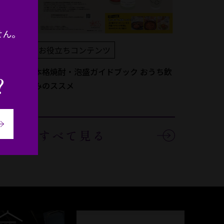
せん。
お役立
お役立ちコンテンツ
日本各地
オイのお
本格焼酎・泡盛ガイドブック おうち飲
？
みのススメ
すべて見る