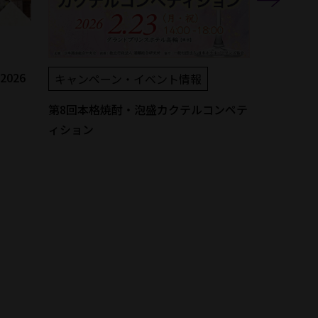
イベン
026
キャンペーン・イベント情報
『進化す
ア2025
第8回本格焼酎・泡盛カクテルコンペテ
ィション