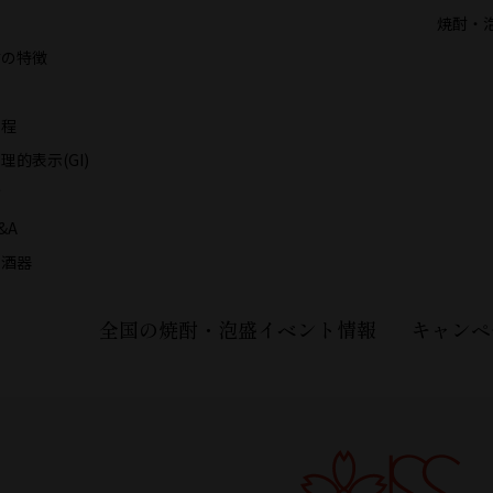
焼酎・
酎の特徴
工程
的表示(GI)
方
&A
の酒器
全国の焼酎・泡盛イベント情報
キャンペ