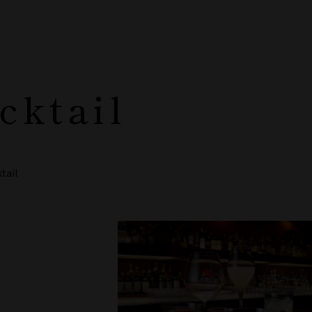
cktail
tail