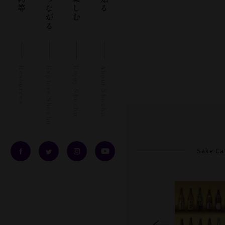
Resources
Explore Shochu
Enjoy Shochu
About Shochu
Sake C
Previous