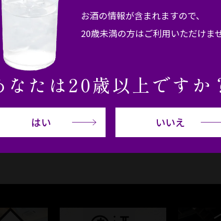
お酒の情報が含まれますので、
20歳未満の方はご利用いただけま
ンテンツ
お役立ちコンテンツ
chu & Awamori Basic
本格焼酎・泡盛スタイルブック
あなたは20歳以上ですか
はい
いいえ