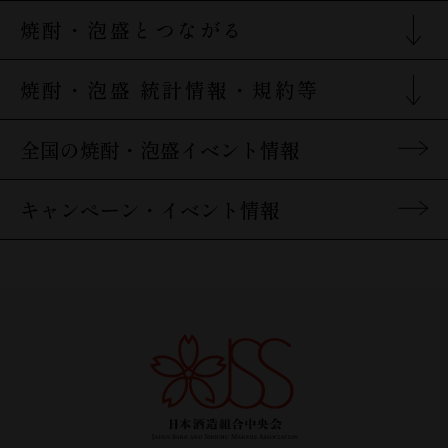
焼酎・泡盛を楽しむTOP
焼酎の特徴
焼酎・泡盛とつながる
原料別の焼酎の特徴
焼酎・泡盛とつながるTOP
焼酎・泡盛 統計情報・規約等
焼酎の歴史
酒蔵検索
焼酎の製造工程
統計情報・規約等TOP
焼酎・泡盛関連リンク
全国の焼酎・泡盛イベント情報
地域特性・地理的表示(GI)
焼酎の飲み方
キャンペーン・イベント情報
焼酎＆泡盛Q&A
焼酎・泡盛の酒器