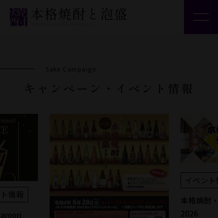
焼酎・泡盛を知る
焼酎・泡盛を楽しむ
Sake Campaign
焼酎・泡盛とつながる
キャンペーン・イベント情報
統計情報・規約等
キャンペーン情報
日本酒造組合中央会
日本酒公式
イベント
日本の酒情報館
ント情報
本格焼酎
2026
wamori