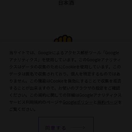
日本酒
当サイトでは、Googleによるアクセス解析ツール「Google
アナリティクス」を使用しています。このGoogleアナリティ
クスはデータの収集のためにCookieを使用しています。この
データは匿名で収集されており、個人を特定するものではあ
●お酒は２０歳になってから。
りません。この機能はCookieを無効にすることで収集を拒否
●お酒はおいしく適量を。
することが出来ますので、お使いのブラウザの設定をご確認
●飲酒運転は絶対にやめましょう。
ください。この規約に関しての詳細はGoogleアナリティクス
●妊娠中や授乳期の飲酒は、幼児・乳児の発育に影響する恐
サービス利用規約のページや
Googleポリシー
と
規約ページ
を
れがありますので、気をつけましょう。
ご覧ください。
●のんだあとはリサイクル。
同意する