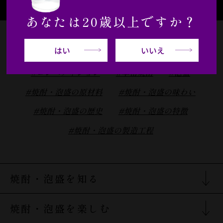
あなたは20歳以上ですか？
はい
いいえ
#cocktail
#本格焼酎・泡盛
#カクテル
#コンペティション
#本格焼酎
#泡盛
#焼酎・泡盛の原材料
#焼酎・泡盛の味わい
#焼酎・泡盛の歴史
#焼酎・泡盛の特徴
#焼酎・泡盛の製造工程
焼酎・泡盛を知る
焼酎・泡盛を知るTOP
焼酎・泡盛を楽しむ
焼酎の分類