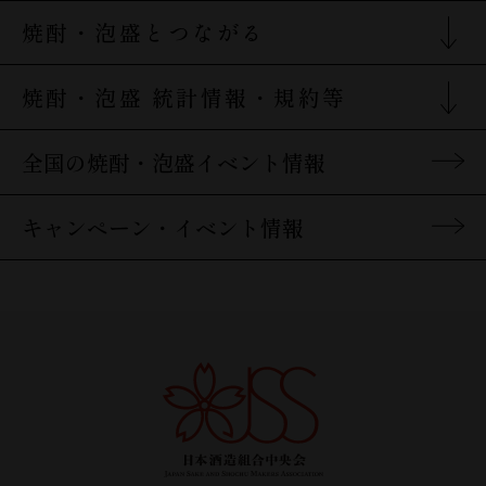
焼酎・泡盛を楽しむTOP
焼酎の特徴
焼酎・泡盛とつながる
原料別の焼酎の特徴
焼酎・泡盛とつながるTOP
焼酎・泡盛 統計情報・規約等
焼酎の歴史
酒蔵検索
焼酎の製造工程
統計情報・規約等TOP
焼酎・泡盛関連リンク
全国の焼酎・泡盛イベント情報
地域特性・地理的表示(GI)
焼酎の飲み方
キャンペーン・イベント情報
焼酎＆泡盛Q&A
焼酎・泡盛の酒器