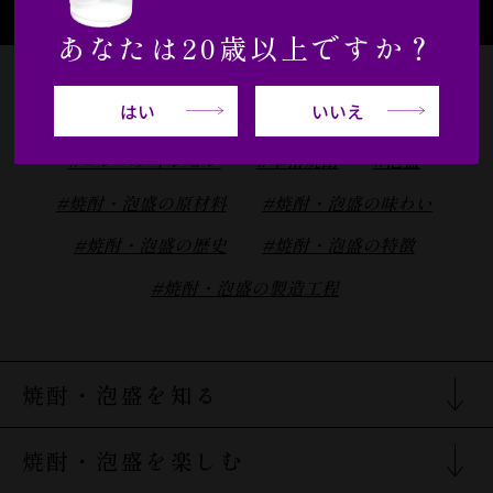
あなたは20歳以上ですか？
はい
いいえ
#cocktail
#本格焼酎・泡盛
#カクテル
#コンペティション
#本格焼酎
#泡盛
#焼酎・泡盛の原材料
#焼酎・泡盛の味わい
#焼酎・泡盛の歴史
#焼酎・泡盛の特徴
#焼酎・泡盛の製造工程
焼酎・泡盛を知る
焼酎・泡盛を知るTOP
焼酎・泡盛を楽しむ
焼酎の分類