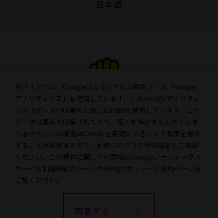
日本酒
当サイトでは、Googleによるアクセス解析ツール「Google
アナリティクス」を使用しています。このGoogleアナリティ
クスはデータの収集のためにCookieを使用しています。この
データは匿名で収集されており、個人を特定するものではあ
●お酒は２０歳になってから。
りません。この機能はCookieを無効にすることで収集を拒否
●お酒はおいしく適量を。
することが出来ますので、お使いのブラウザの設定をご確認
●飲酒運転は絶対にやめましょう。
ください。この規約に関しての詳細はGoogleアナリティクス
●妊娠中や授乳期の飲酒は、幼児・乳児の発育に影響する恐
サービス利用規約のページや
Googleポリシー
と
規約ページ
を
れがありますので、気をつけましょう。
ご覧ください。
●のんだあとはリサイクル。
同意する