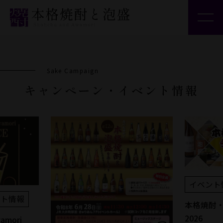
焼酎・泡盛を知る
焼酎・泡盛を楽しむ
Sake Campaign
焼酎・泡盛とつながる
キャンペーン・イベント情報
統計情報・規約等
キャンペーン情報
日本酒造組合中央会
日本酒公式
イベント
日本の酒情報館
ント情報
本格焼酎
2026
wamori