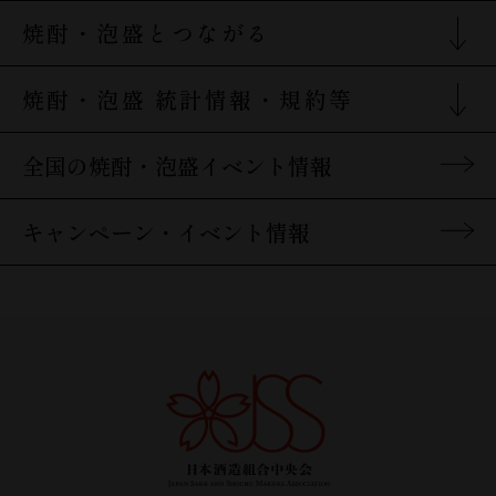
焼酎・泡盛を楽しむTOP
焼酎の特徴
焼酎・泡盛とつながる
原料別の焼酎の特徴
焼酎・泡盛とつながるTOP
焼酎・泡盛 統計情報・規約等
焼酎の歴史
酒蔵検索
焼酎の製造工程
統計情報・規約等TOP
焼酎・泡盛関連リンク
全国の焼酎・泡盛イベント情報
地域特性・地理的表示(GI)
焼酎の飲み方
キャンペーン・イベント情報
焼酎＆泡盛Q&A
焼酎・泡盛の酒器