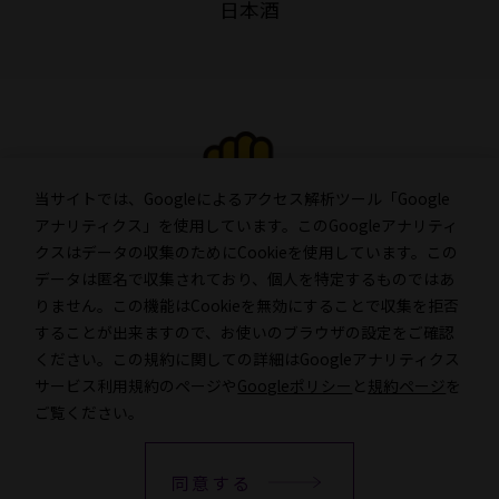
日本酒
当サイトでは、Googleによるアクセス解析ツール「Google
アナリティクス」を使用しています。このGoogleアナリティ
クスはデータの収集のためにCookieを使用しています。この
データは匿名で収集されており、個人を特定するものではあ
●お酒は２０歳になってから。
りません。この機能はCookieを無効にすることで収集を拒否
●お酒はおいしく適量を。
することが出来ますので、お使いのブラウザの設定をご確認
●飲酒運転は絶対にやめましょう。
ください。この規約に関しての詳細はGoogleアナリティクス
●妊娠中や授乳期の飲酒は、幼児・乳児の発育に影響する恐
サービス利用規約のページや
Googleポリシー
と
規約ページ
を
れがありますので、気をつけましょう。
ご覧ください。
●のんだあとはリサイクル。
同意する