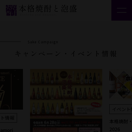
焼酎・泡盛を知る
焼酎・泡盛を楽しむ
Sake Campaign
焼酎・泡盛とつながる
キャンペーン・イベント情報
統計情報・規約等
キャンペーン情報
日本酒造組合中央会
日本酒公式
イベント
日本の酒情報館
ント情報
本格焼酎
2026
wamori