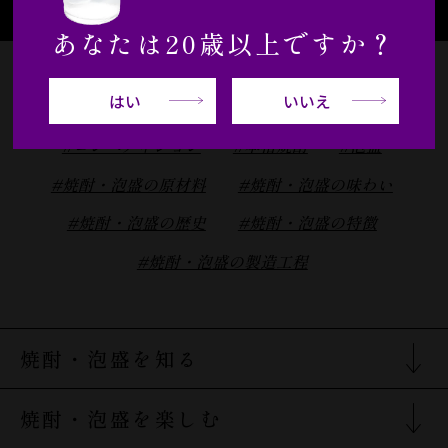
あなたは20歳以上ですか？
はい
いいえ
#cocktail
#本格焼酎・泡盛
#カクテル
#コンペティション
#本格焼酎
#泡盛
#焼酎・泡盛の原材料
#焼酎・泡盛の味わい
#焼酎・泡盛の歴史
#焼酎・泡盛の特徴
#焼酎・泡盛の製造工程
焼酎・泡盛を知る
焼酎・泡盛を知るTOP
焼酎・泡盛を楽しむ
焼酎の分類